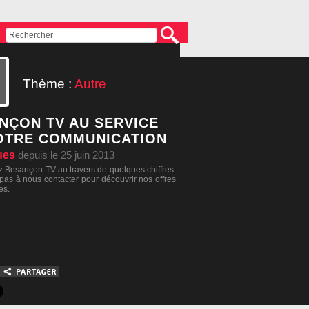
Thème :
Autre
NÇON TV AU SERVICE
OTRE COMMUNICATION
ues
depuis le 25 juin 2013
 Besançon TV au travers de quelques chiffres.
 pas à nous contacter pour découvrir nos offres
es.