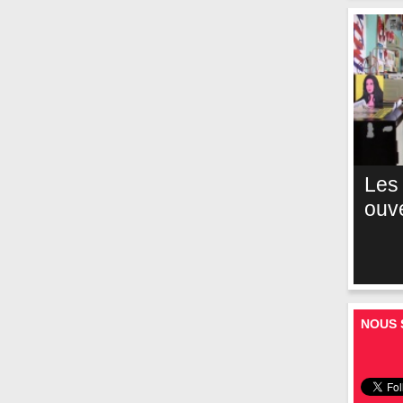
Les
ouv
NOUS 