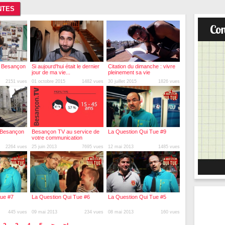
NTES
 à Besançon
Si aujourd'hui était le dernier
Citation du dimanche : vivre
jour de ma vie...
pleinement sa vie
2151 vues
01 octobre 2015
1482 vues
30 juillet 2015
1826 vues
 Besançon
Besançon TV au service de
La Question Qui Tue #9
votre communication
2264 vues
25 juin 2013
7695 vues
12 mai 2013
1485 vues
Tue #7
La Question Qui Tue #6
La Question Qui Tue #5
445 vues
09 mai 2013
234 vues
08 mai 2013
160 vues