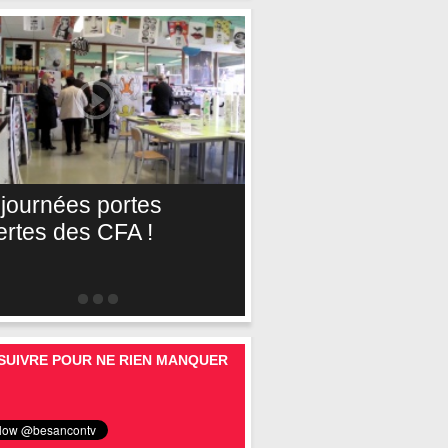
 journées portes
ertes des CFA !
SUIVRE POUR NE RIEN MANQUER