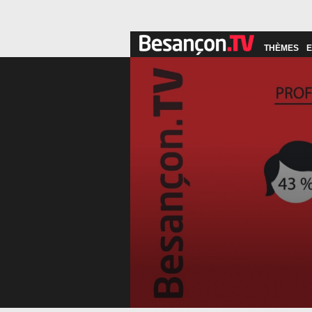
THÈMES
E