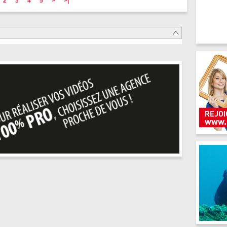
2
3
4
5
>
>|