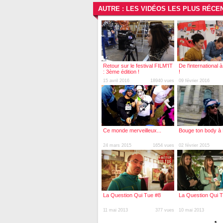
AUTRE : LES VIDÉOS LES PLUS RÉCE
Retour sur le festival FILM'IT
De l'international
: 3ème édition !
!
15 avril 2016
18940 vues
09 février 2016
Ce monde merveilleux...
Bouge ton body à
24 mars 2015
1654 vues
02 février 2015
La Question Qui Tue #8
La Question Qui 
11 mai 2013
377 vues
10 mai 2013