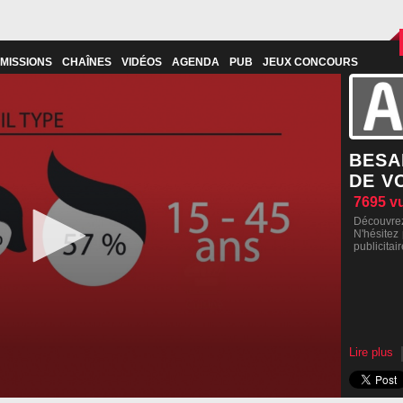
MISSIONS
CHAÎNES
VIDÉOS
AGENDA
PUB
JEUX CONCOURS
BESA
DE V
7695
v
Découvrez
N'hésitez
publicitair
Lire plus