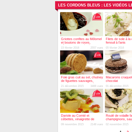
LES CORDONS BLEUS : LES VIDÉOS 
Griottes confites au Mélomel
Filets de sole à l
et boutons de roses,
fenouil à l'anis
bûchette caramélisée
15 février 2016
2557 vues
05 février 2016
chantilly pistachée
Foie gras cuit au sel, chutney
Macarons craquelé
de figuettes sauvages,
chocolat
croustillants de pain d'épices
21 décembre 2015
3466 vues
01 décembre 2015
Dariole au Comté et
Roulé de volaille f
cébettes, vinaigrette de
champignons, sa
poivron rouge
Chardonnay Sava
09 novembre 2015
2148 vues
02 novembre 2015
estragon