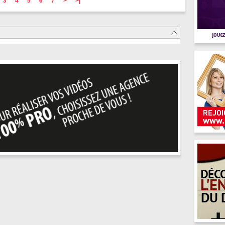
3
4
5
6
7
>
>|