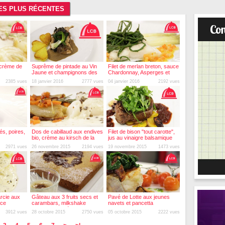
LES PLUS RÉCENTES
a crème de
Suprême de pintade au Vin
Filet de merlan breton, sauce
Jaune et champignons des
Chardonnay, Asperges et
bois, cœurs de Monalisa
salicornes
2385 vues
18 janvier 2016
2777 vues
04 janvier 2016
2192 vues
s, poires,
Dos de cabillaud aux endives
Filet de bison "tout carotte",
bio, crème au kirsch de la
jus au vinaigre balsamique
Marsotte et lentilles vertes
2971 vues
26 novembre 2015
2194 vues
19 novembre 2015
1473 vues
arcie aux
Gâteau aux 3 fruits secs et
Pavé de Lotte aux jeunes
uce
carambars, milkshake
navets et pancetta
gnin
banane chicorée
3912 vues
28 octobre 2015
2750 vues
05 octobre 2015
2222 vues