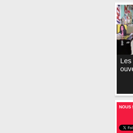
Les
ouv
NOUS 