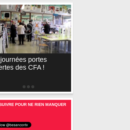
 journées portes
ertes des CFA !
SUIVRE POUR NE RIEN MANQUER