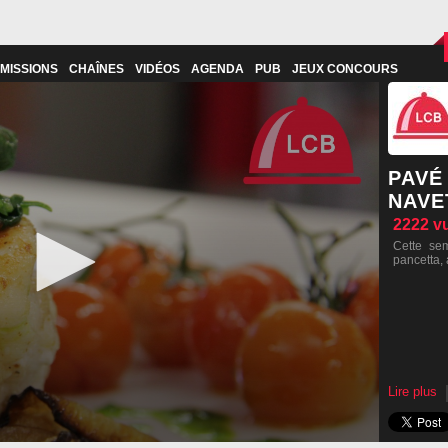
MISSIONS
CHAÎNES
VIDÉOS
AGENDA
PUB
JEUX CONCOURS
PAVÉ
NAVE
2222
v
Cette se
pancetta, 
Lire plus