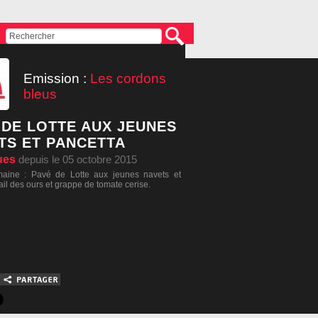
Emission :
Les cordons
bleus
 DE LOTTE AUX JEUNES
TS ET PANCETTA
ues
depuis le 05 octobre 2015
maine : Pavé de Lotte aux jeunes navets et
ail des ours et grappe de tomate cerise.