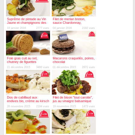
Suprême de pintade au Vin
Filet de merlan breton,
Jaune et champignons des
sauce Chardonnay,
bois, cœurs de Monalisa
Asperges et salicornes
18 janvier 2016
2777 vues
04 janvier 2016
2192 vues
Foie gras cuit au sel,
Macarons craquelés, poires,
chutney de figuettes
chocolat
sauvages, croustillants de
21 décembre 2015
3466 vues
01 décembre 2015
2971 vues
pain d'épices
Dos de cabillaud aux
Filet de bison "tout carotte",
endives bio, crème au kirsch
jus au vinaigre balsamique
de la Marsotte et lentilles
26 novembre 2015
2194 vues
19 novembre 2015
1473 vues
vertes