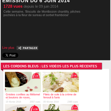
ÉMISSION DU 6 JUIN 2014
1728
vues
depuis le 09 juin 2014
Cette semaine, 'Biscuits de Montbozon chantilly, pêches
pochées à la fleur de sureau et sorbet framboise'
Lire plus
LES CORDONS BLEUS : LES VIDÉOS LES PLUS RÉCENTES
Griottes confites au Mélomel
Filets de sole à la crème de
et boutons de roses,
fenouil à l'anis
bûchette caramélisée
15 février 2016
2557 vues
05 février 2016
2385 vues
chantilly pistachée