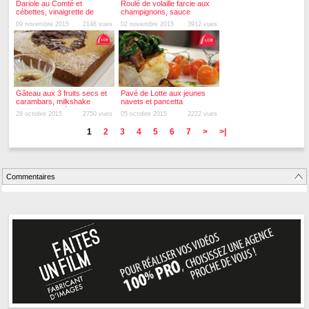
Dariole au Comté et
Roulé de volaille farcie aux
cébettes, vinaigrette de
champignons, sauce
poivron rouge
Chardonnay Savagnin
09 novembre 2015
2148 vues
02 novembre 2015
3912 vues
estragon
Gâteau aux 3 fruits secs et
Pavé de Lotte aux jeunes
carambars, milkshake
navets et pancetta
banane chicorée
28 octobre 2015
2750 vues
05 octobre 2015
2222 vues
1
2
3
4
5
6
7
>
>|
Commentaires