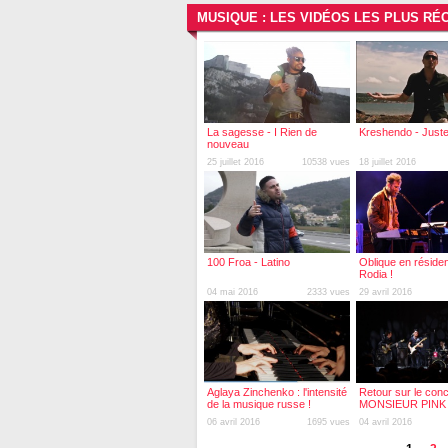
MUSIQUE : LES VIDÉOS LES PLUS RÉ
La sagesse - I Rien de
Kreshendo - Juste
nouveau
25 juillet 2016
10538 vues
18 juillet 2016
100 Froa - Latino
Oblique en résiden
Rodia !
04 mai 2016
2333 vues
29 avril 2016
Aglaya Zinchenko : l'intensité
Retour sur le conc
de la musique russe !
MONSIEUR PINK
Micropolis !
06 avril 2016
1695 vues
04 avril 2016