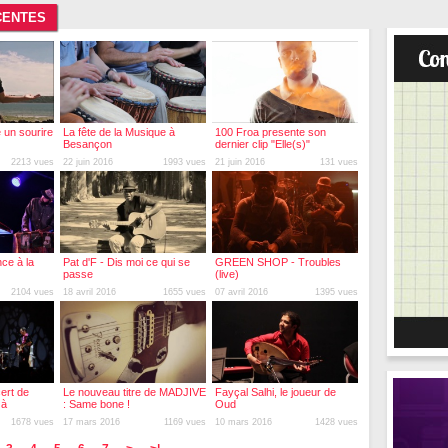
CENTES
 un sourire
La fête de la Musique à
100 Froa presente son
Besançon
dernier clip "Elle(s)"
2213 vues
22 juin 2016
1993 vues
21 juin 2016
131 vues
ce à la
Pat d'F - Dis moi ce qui se
GREEN SHOP - Troubles
passe
(live)
2104 vues
18 avril 2016
1655 vues
07 avril 2016
1395 vues
ert de
Le nouveau titre de MADJIVE
Fayçal Salhi, le joueur de
 à
: Same bone !
Oud
1678 vues
17 mars 2016
1169 vues
10 mars 2016
1428 vues