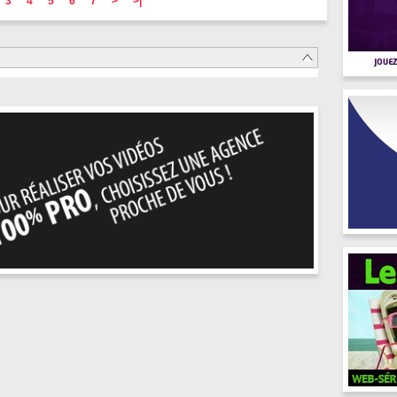
3
4
5
6
7
>
>|