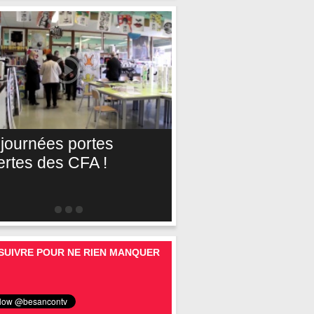
 journées portes
ertes des CFA !
SUIVRE POUR NE RIEN MANQUER