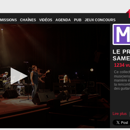
MISSIONS
CHAÎNES
VIDÉOS
AGENDA
PUB
JEUX CONCOURS
LE P
SAME
1234
v
Ce collec
musiciens
manière é
la rencont
des guitar
Lire plus