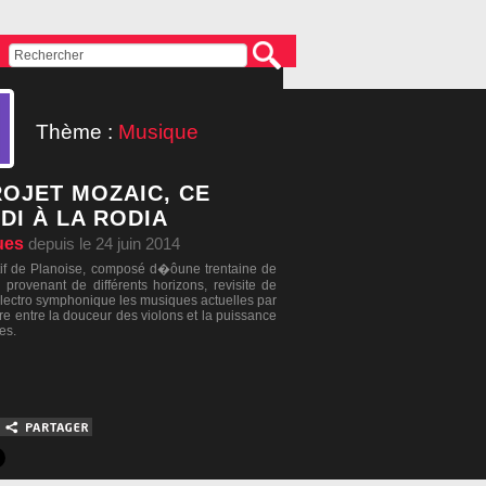
Thème :
Musique
ROJET MOZAIC, CE
DI À LA RODIA
ues
depuis le 24 juin 2014
tif de Planoise, composé d�ôune trentaine de
 provenant de différents horizons, revisite de
lectro symphonique les musiques actuelles par
re entre la douceur des violons et la puissance
es.