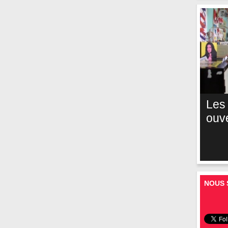
Les
ouv
NOUS 