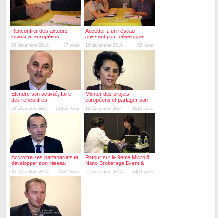
Rencontrer des acteurs
Accéder à un réseau
locaux et européens
puissant pour développer
des partenariats
16 décembre 2016
37 vues
16 décembre 2016
58 vues
Etendre son activité, faire
Monter des projets
des rencontres
européens et partager son
expérience
26 décembre 2014
13660 vues
19 décembre 2014
1615 vues
Accroitre ses partenariats et
Retour sur le 9ème Micro &
développer son réseau
Nano Brokerage Event à
Besançon
10 décembre 2014
1087 vues
21 novembre 2014
1483 vues