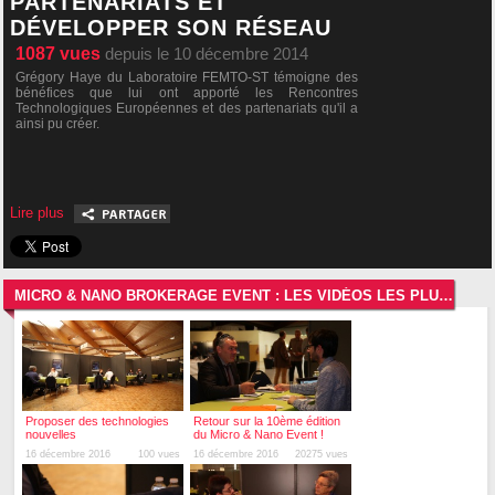
PARTENARIATS ET
DÉVELOPPER SON RÉSEAU
1087
vues
depuis le 10 décembre 2014
Grégory Haye du Laboratoire FEMTO-ST témoigne des
bénéfices que lui ont apporté les Rencontres
Technologiques Européennes et des partenariats qu'il a
ainsi pu créer.
Lire plus
MICRO & NANO BROKERAGE EVENT : LES VIDÉOS LES PLUS RÉCENTES
Proposer des technologies
Retour sur la 10ème édition
nouvelles
du Micro & Nano Event !
16 décembre 2016
100 vues
16 décembre 2016
20275 vues