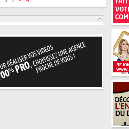
1
2
>
>|