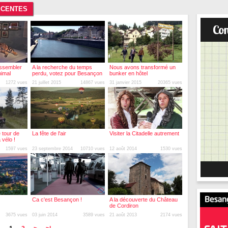
ÉCENTES
assembler
A la recherche du temps
Nous avons transformé un
nimal
perdu, votez pour Besançon
bunker en hôtel
!
1272 vues
21 juillet 2015
14867 vues
31 janvier 2015
20365 vues
e tour de
La fête de l'air
Visiter la Citadelle autrement
 vélo !
1597 vues
23 septembre 2014
10710 vues
12 août 2014
1530 vues
Ca c'est Besançon !
A la découverte du Château
de Cordiron
3675 vues
03 juin 2014
3589 vues
21 août 2013
2174 vues