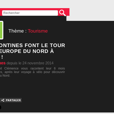
Thème :
Tourisme
SONTINES FONT LE TOUR
'EUROPE DU NORD À
 !
ues
depuis le 24 novembre 2014
et Clémence vous racontent leur 6 mois
es, après leur voyage à vélo pour découvrir
du Nord.