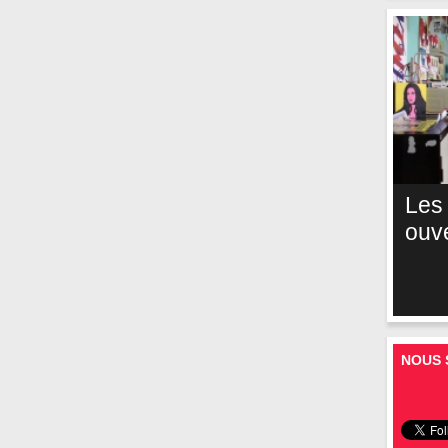
Les
ouv
NOUS 