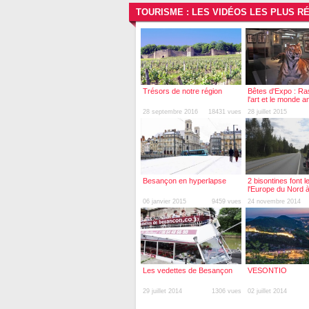
TOURISME : LES VIDÉOS LES PLUS R
Trésors de notre région
Bêtes d'Expo : R
l'art et le monde a
28 septembre 2016
18431 vues
28 juillet 2015
Besançon en hyperlapse
2 bisontines font l
l'Europe du Nord à
06 janvier 2015
9459 vues
24 novembre 2014
Les vedettes de Besançon
VESONTIO
29 juillet 2014
1306 vues
02 juillet 2014