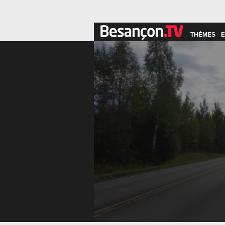
THÈMES
E