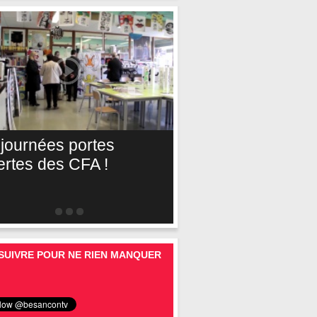
 journées portes
ertes des CFA !
SUIVRE POUR NE RIEN MANQUER