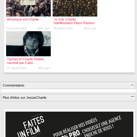
Besançon est Charlie
Je suis Charlie:
manifestation Place Pasteur
12 janvier 2015
1206 vues
08 janvier 2015
3932 vues
Tachan et Charlie Hebdo,
raconté par Cabu
07 janvier 2015
436 vues
Commentaires
Plus d'infos sur JesuisCharlie