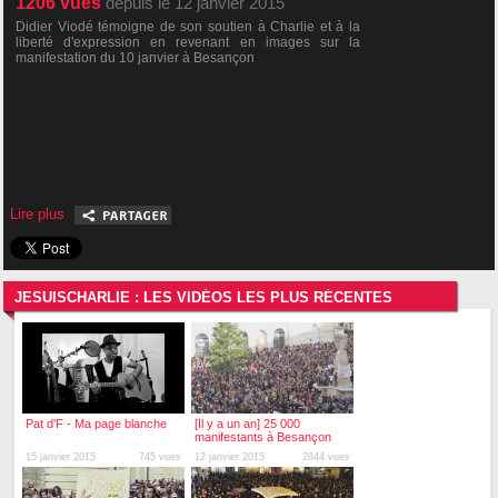
1206
vues
depuis le 12 janvier 2015
Didier Viodé témoigne de son soutien à Charlie et à la
liberté d'expression en revenant en images sur la
manifestation du 10 janvier à Besançon
Lire plus
JESUISCHARLIE : LES VIDÉOS LES PLUS RÉCENTES
Pat d'F - Ma page blanche
[Il y a un an] 25 000
manifestants à Besançon
pour Charlie
15 janvier 2015
745 vues
12 janvier 2015
2844 vues