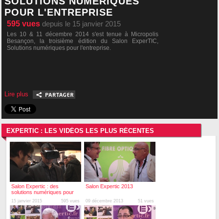
SOLUTIONS NUMÉRIQUES
POUR L'ENTREPRISE
595
vues
depuis le 15 janvier 2015
Les 10 & 11 décembre 2014 s'est tenue à Micropolis
Besançon, la troisième édition du Salon ExperTIC,
Solutions numériques pour l'entreprise.
Lire plus
EXPERTIC : LES VIDÉOS LES PLUS RÉCENTES
Salon Expertic : des
Salon Expertic 2013
solutions numériques pour
l'entreprise
15 janvier 2015
595 vues
09 décembre 2013
51 vues