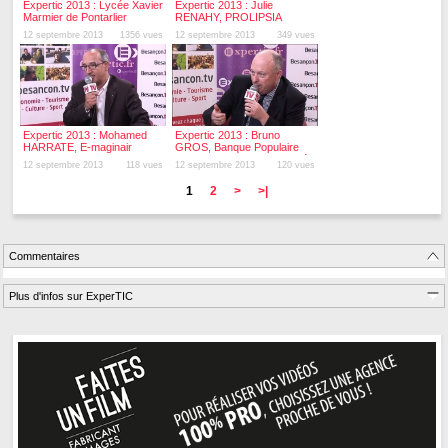
Expertic 2013 : Lycée Xavier
Expertic 2013 : Julie
Marmier de Pontarlier
RENAHY, PROLIPSIA
12 septembre 2013
1356 vues
12 septembre 2013
349 vues
Expertic 2013 : Mohamed
Expertic 2013 : Bruno
HARRATE, E-maginair
GROS, Banque Populaire
Bourgogne Franche-Comté
12 septembre 2013
118 vues
12 septembre 2013
120 vues
1
2
>
>|
Commentaires
Plus d'infos sur ExperTIC