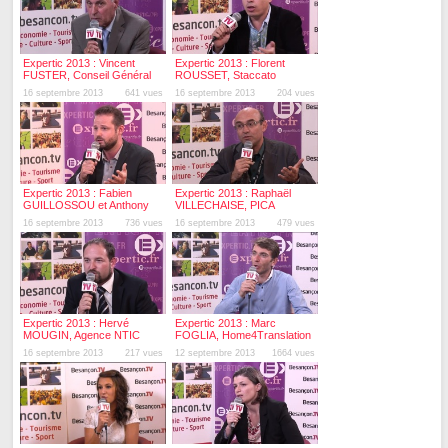
Expertic 2013 : Vincent
Expertic 2013 : Florent
FUSTER, Conseil Général
ROUSSET, Staccato
du Doubs
16 septembre 2013
641 vues
16 septembre 2013
204 vues
Expertic 2013 : Fabien
Expertic 2013 : Raphaël
GUILLOSSOU et Anthony
VILLECHAISE, PICA
MAHDJOUB, Orixa Media
16 septembre 2013
736 vues
16 septembre 2013
479 vues
Expertic 2013 : Hervé
Expertic 2013 : Marc
MOUGIN, Agence NTIC
FOGLIA, Home4Translation
Bourgogne
16 septembre 2013
217 vues
12 septembre 2013
1664 vues