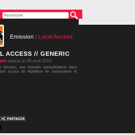
Emission :
Local Access
L ACCESS // GENERIC
ues
depuis le 05 avril 2015
 Generic, duo bisontin basse/batterie dans
té des locaux de répétition de l'association le