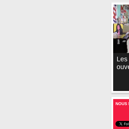
Les
ouv
NOUS 