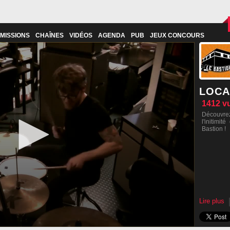
MISSIONS
CHAÎNES
VIDÉOS
AGENDA
PUB
JEUX CONCOURS
LOCA
1412
v
Découvrez
l'initimi
Bastion !
Lire plus