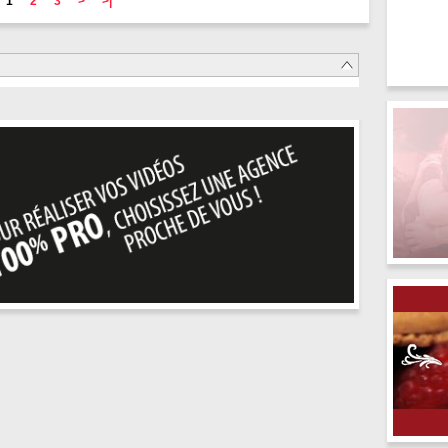
1
2
3
>
>|