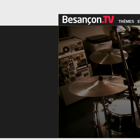
THÈMES
E