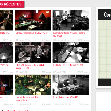
LUS RÉCENTES
GENERIC
Local Access // BLEVNOIR
Local Access // Les Fleurs
du Malt
1412 vues
01 mars 2015
1699 vues
30 janvier 2015
1236 vues
/ VYRYL
LOCAL ACCESS // ONE
LOCAL ACCESS // NON
WAY TICKET
2371 vues
06 mai 2014
1866 vues
07 avril 2014
2525 vues
yao
Local Access // The
Local Access // NÄO
Irradiates
386 vues
10 décembre 2013
804 vues
23 octobre 2013
525 vues