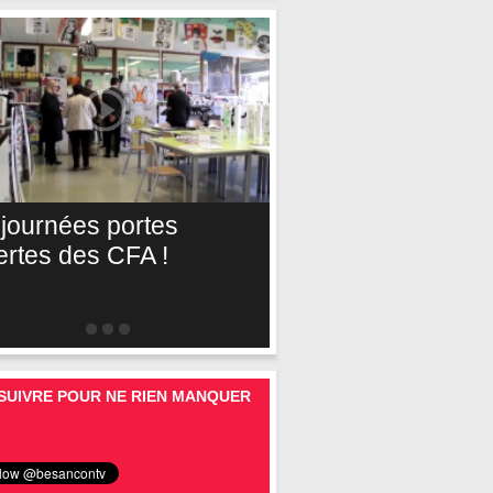
 journées portes
ertes des CFA !
SUIVRE POUR NE RIEN MANQUER