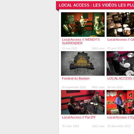
LOCAL ACCESS : LES VIDÉOS LES P
Local Access // WENDY'S
Local Access // 
SURRENDER
03 mai 2015
1843 vues
05 avril 2015
Festival du Bastion
LOCAL ACCESS /
08 septembre 2014
9691 vues
30 mai 2014
Local Access // Pat D'F
Local Access // E
30 mars 2014
1141 vues
23 décembre 2013