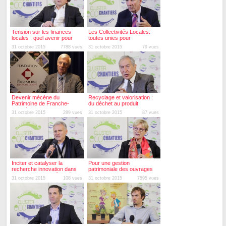
Tension sur les finances
Les Collectivités Locales:
locales : quel avenir pour
toutes unies pour
nos routes ?
l'investissement public local
31 octobre 2015
7788 vues
31 octobre 2015
79 vues
Devenir mécène du
Recyclage et valorisation :
Patrimoine de Franche-
du déchet au produit
Comté
31 octobre 2015
289 vues
31 octobre 2015
87 vues
Inciter et catalyser la
Pour une gestion
recherche innovation dans
patrimoniale des ouvrages
les territoires : le rôle clé des
d'art
31 octobre 2015
108 vues
31 octobre 2015
7595 vues
clusters