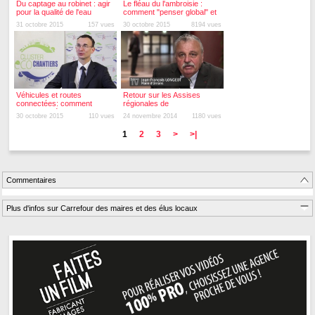
Du captage au robinet : agir
Le fléau du l'ambroisie :
pour la qualité de l'eau
comment "penser global" et
potable
"agir local"?
31 octobre 2015
157 vues
30 octobre 2015
8194 vues
Véhicules et routes
Retour sur les Assises
connectées: comment
régionales de
relever le défi ?
l'Investissement public
30 octobre 2015
110 vues
24 novembre 2014
1180 vues
1
2
3
>
>|
Commentaires
Plus d'infos sur Carrefour des maires et des élus locaux