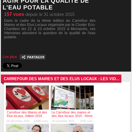
AGIR POUR LA QUALITÉ DE
L'EAU POTABLE
157
vues
depuis le 31 octobre 2015
Dans le cadre de la 4ème édition du Carrefour des
Maires et des Elus Locaux organisée par le Cluster Eco-
Chantiers les 22 & 23 octobre 2015 à Micropolis, ces
interviews abordent la question de la qualité de l'eau
potable.
Lire plus
CARREFOUR DES MAIRES ET DES ÉLUS LOCAUX : LES VIDÉOS LES PLUS RÉCENTES
Carrefour des Maires et des
Le Carrefour des maires et
Elus locaux, édition 2016
des élus locaux 2015 : 4ème
édition !
05 décembre 2016
23090 vues
19 novembre 2015
3154 vues