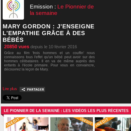
Emission :
Le Pionnier de
la semaine
MARY GORDON : J'ENSEIGNE
L'EMPATHIE GRÂCE À DES
BÉBÉS
20850
vues
depuis le 10 février 2016
Grâce au film 'trois hommes et un couffin' nous
connaissons tous l'effet qu'un bébé peut avoir sur des
hommes célibataires. Il en va de même auprès des
enfants à l'école primaire. Pour vous en convaincre,
découvrez la leçon de Mary.
Lire plus
LE PIONNIER DE LA SEMAINE : LES VIDÉOS LES PLUS RÉCENTES