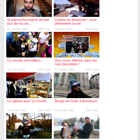
Si aujourd'hui était le dernier
Citation du dimanche : vivre
jour de ma vie...
pleinement sa vie
01 octobre 2015
1482 vues
30 juillet 2015
1826 vues
Ce monde merveilleux...
Des roses offertes dans les
rues bisontines !
24 mars 2015
1654 vues
17 février 2015
1307 vues
Un gâteau pour un sourire
Bouge ton body à Besançon
13 février 2015
1161 vues
02 février 2015
2264 vues