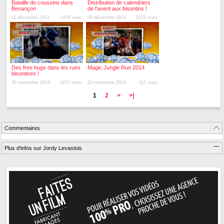
Bataille de coussins dans
Distribution de calendriers
Besançon
de l'avent aux bisontins !
11 décembre 2014
1478 vues
05 décembre 2014
1572 vues
Des free hugs dans les rues
Magic Jungle Run 2014
bisontines !
30 novembre 2014
1871 vues
23 novembre 2014
112 vues
1
2
>
>|
Commentaires
Plus d'infos sur Jordy Levastois