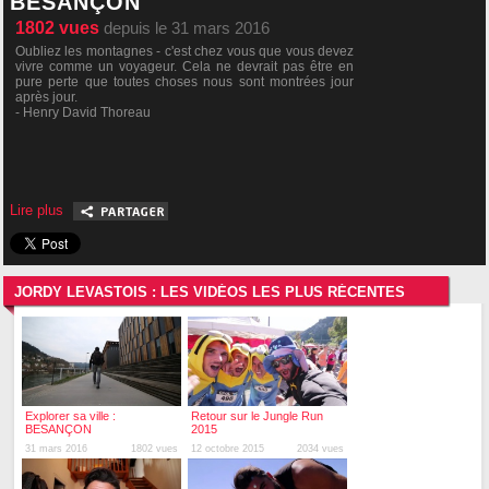
BESANÇON
1802
vues
depuis le 31 mars 2016
Oubliez les montagnes - c'est chez vous que vous devez
vivre comme un voyageur. Cela ne devrait pas être en
pure perte que toutes choses nous sont montrées jour
après jour.
- Henry David Thoreau
Lire plus
JORDY LEVASTOIS : LES VIDÉOS LES PLUS RÉCENTES
Explorer sa ville :
Retour sur le Jungle Run
BESANÇON
2015
31 mars 2016
1802 vues
12 octobre 2015
2034 vues