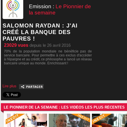
Emission :
Le Pionnier de
la semaine
SALOMON RAYDAN : J'AI
CRÉÉ LA BANQUE DES
PAUVRES !
23029
vues
depuis le 26 avril 2016
70% de la population mondiale ne bénéficie pas de
service bancaire. Pour permettre à ces exclus d'accéder
à l'épargne et au crédit, ce philosophe a lancé un réseau
bancaire unique au monde. Enrichissant !
Lire plus
LE PIONNIER DE LA SEMAINE : LES VIDÉOS LES PLUS RÉCENTES