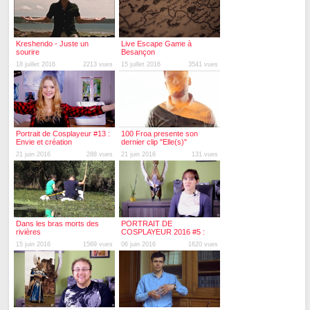
Kreshendo - Juste un
Live Escape Game à
sourire
Besançon
18 juillet 2016
2213 vues
15 juillet 2016
3541 vues
Portrait de Cosplayeur #13 :
100 Froa presente son
Envie et création
dernier clip "Elle(s)"
21 juin 2016
288 vues
21 juin 2016
131 vues
Dans les bras morts des
PORTRAIT DE
rivières
COSPLAYEUR 2016 #5 :
Leeloo Kris Cosplay
15 juin 2016
1569 vues
06 juin 2016
1620 vues