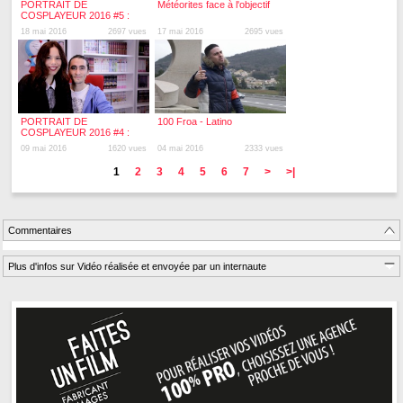
PORTRAIT DE
Météorites face à l'objectif
COSPLAYEUR 2016 #5 :
Aldarion Cosplay
18 mai 2016
2697 vues
17 mai 2016
2695 vues
PORTRAIT DE
100 Froa - Latino
COSPLAYEUR 2016 #4 :
Patricia et Alex cosplay
09 mai 2016
1620 vues
04 mai 2016
2333 vues
1
2
3
4
5
6
7
>
>|
Commentaires
Plus d'infos sur Vidéo réalisée et envoyée par un internaute