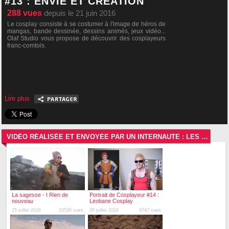
#13 : ENVIE ET CRÉATION
288
vues
depuis le 21 juin 2016
Le cosplay consiste à se costumer à l'image de héros de
mangas, bande dessinée, dessins animés, jeux vidéo...
Olaf Studio vous propose de découvrir des cosplayeurs
franc-comtois.
Lire plus
VIDÉO RÉALISÉE ET ENVOYÉE PAR UN INTERNAUTE : LES VIDÉOS LES PLUS RÉCENTES
La sagesse - I Rien de
Portrait de Cosplayeur #14 :
nouveau
Leobane Cosplay
25 juillet 2016
10538 vues
20 juillet 2016
4747 vues