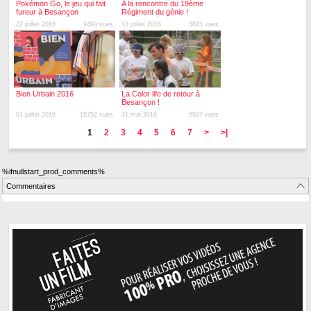
Pokémon Go, le jeu qui fait
A la rencontre du 19ème
fureur à Besançon
Régiment du génie !
22 juillet 2016
9490 vues
13 juillet 2016
3815 vues
Bien Urbain 2016
La Color life de retour à
Besançon !
01 juillet 2016
15752 vues
31 mai 2016
5507 vues
1
2
3
4
5
6
7
>
>|
%ifnullstart_prod_comments%
Commentaires