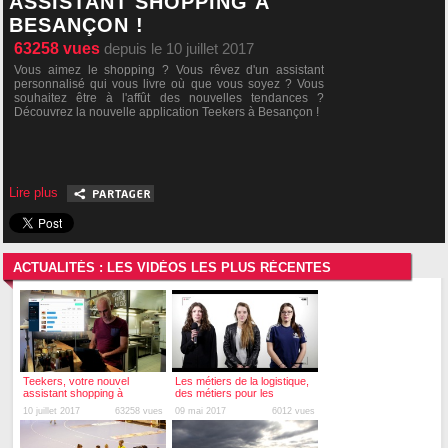
ASSISTANT SHOPPING À
BESANÇON !
63258
vues
depuis le 10 juillet 2017
Vous aimez le shopping ? Vous rêvez d'un assistant
personnalisé qui vous livre où que vous soyez ? Vous
souhaitez être à l'affût des nouvelles tendances ?
Découvrez la nouvelle application Teekers à Besançon !
Lire plus
ACTUALITÉS : LES VIDÉOS LES PLUS RÉCENTES
Teekers, votre nouvel
Les métiers de la logistique,
assistant shopping à
des métiers pour les
Besançon !
femmes ?
10 juillet 2017
63258 vues
09 mai 2017
6012 vues