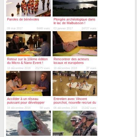
Paroles de bénévoles
Plongée archéologique dans
le lac de Malbuisson !
09 mai 2017
6448 vues
03 janvier 2017
24727 vues
Retour sur la 10ème édition
Rencontrer des acteurs
du Micro & Nano Event !
locaux et européens
16 décembre 2016
20275 vues
16 décembre 2016
37 vues
Accéder à un réseau
Entretien avec Vincent
puissant pour développer
pourchot, nouvelle recrue du
des partenariats
BesAC
16 décembre 2016
58 vues
06 décembre 2016
21242 vues