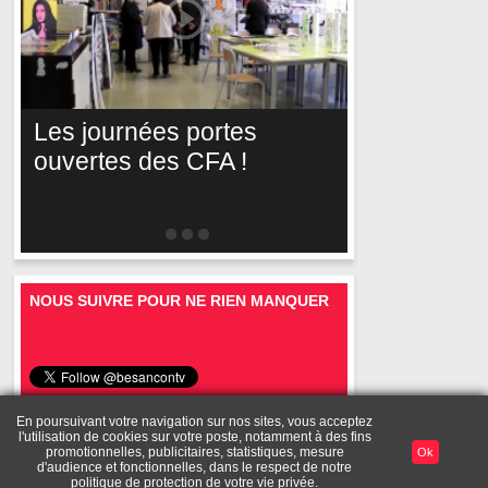
Les journées portes
ouvertes des CFA !
NOUS SUIVRE POUR NE RIEN MANQUER
En poursuivant votre navigation sur nos sites, vous acceptez
l'utilisation de cookies sur votre poste, notamment à des fins
Mentions
A
Toutes les
Diffusez vos
Mon
promotionnelles, publicitaires, statistiques, mesure
Ok
Publicité
légales
propos
vidéos
vidéos
compte
d'audience et fonctionnelles, dans le respect de notre
politique de protection de votre vie privée.