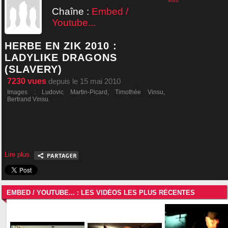
LADYLIKE DRAGONS (Slavery) : Herbe en Zik 2010
par
BertrandVinsu
Chaîne :
Embed /
Youtube...
HERBE EN ZIK 2010 :
LADYLIKE DRAGONS
(SLAVERY)
7230
vues
depuis le 15 mai 2010
Images : Ludovic Martin-Picard, Timothée Vinsu,
Bertrand Vinsu.
Lire plus
EMBED / YOUTUBE... : LES VIDÉOS LES PLUS RÉCENTES