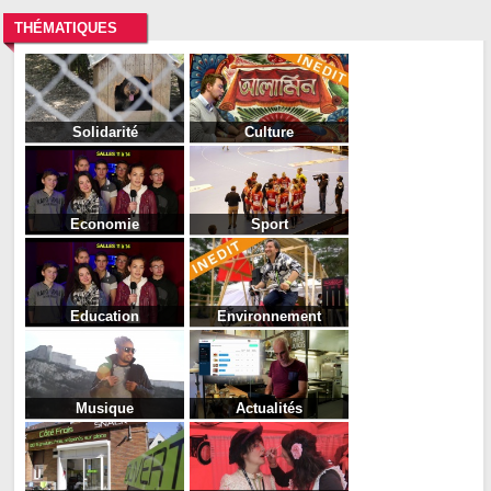
THÉMATIQUES
Solidarité
Culture
Economie
Sport
Education
Environnement
Musique
Actualités