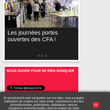
Les journées portes
ouvertes des CFA !
NOUS SUIVRE POUR NE RIEN MANQUER
En poursuivant votre navigation sur nos sites, vous acceptez
l'utilisation de cookies sur votre poste, notamment à des fins
Mentions
A
Toutes les
Diffusez vos
Mon
promotionnelles, publicitaires, statistiques, mesure
Ok
Publicité
légales
propos
vidéos
vidéos
compte
d'audience et fonctionnelles, dans le respect de notre