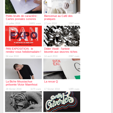
Petits bruits de caractère :
Bienvenue au Café des
Cartes postales sonores
pratiques
12 juillet 2016
16951 vues
17 juin 2016
1587 vues
PAN EXPOSITION : le
Didier Viodé : l'artiste
rendez-vous hebdomadaire !
bisontin aux œuvres riches
et pluridisciplinaires !
04 mai 2016
3421 vues
14 avril 2016
2397 vues
La Biche Moustachue
La revue Q
présente Victor Maenhout
28 février 2016
1175 vues
17 février 2016
1285 vues