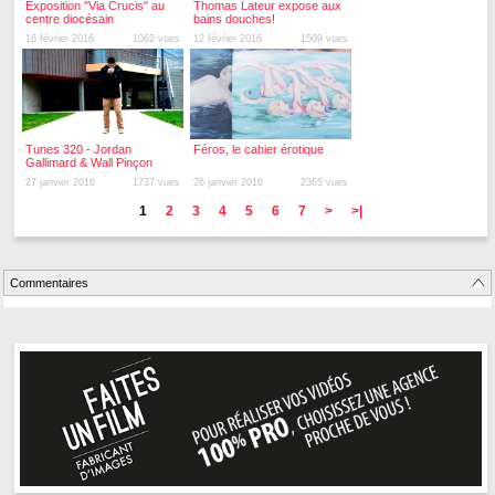
Exposition "Via Crucis" au
Thomas Lateur expose aux
centre diocésain
bains douches!
16 février 2016
1062 vues
12 février 2016
1509 vues
Tunes 320 - Jordan
Féros, le cahier érotique
Gallimard & Wall Pinçon
27 janvier 2016
1737 vues
26 janvier 2016
2365 vues
1
2
3
4
5
6
7
>
>|
Commentaires