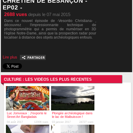
CHRÉTIEN DE BESANÇON -
EP02 -
2688
vues
depuis le 07 mai 2015
Dans ce nouvel épisode de -Vesontio Christiana- ,
découvrez l'impressionnante technique de
photogrammétrie qui a permis de numériser en 3D
l'église Notre-Dame, ainsi que la prospection radar pour
localiser à distance des objets archéologiques enfouis.
Lire plus
CULTURE : LES VIDÉOS LES PLUS RÉCENTES
Luc Jonveaux : J'exporte le
Plongée archéologique dans
Street Art Bangladais
le lac de Malbuisson !
04 août 2017
12006 vues
03 janvier 2017
24727 vues